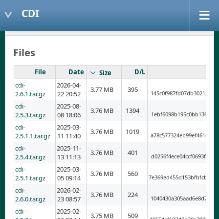
CDI
Files
File
Date
D/L
Size
cdi-
2026-04-
3.77 MB
395
2.6.1.tar.gz
22 20:52
145c0f987fd07db302159e8
cdi-
2025-08-
3.76 MB
1394
2.5.3.tar.gz
08 18:06
1ebf6098b195c0bb1361401
cdi-
2025-03-
3.76 MB
1019
2.5.1.1.tar.gz
11 11:40
a78c577324eb99ef461e90f
cdi-
2025-11-
3.76 MB
401
2.5.4.tar.gz
13 11:13
d0256f4ece04ccf0693f77b
cdi-
2025-03-
3.76 MB
560
2.5.1.tar.gz
05 09:14
7e369ed455d153bfbfcb5ab
cdi-
2026-02-
3.76 MB
224
2.6.0.tar.gz
23 08:57
1040430a305aad6e8d78cec
cdi-
2025-02-
3.75 MB
509