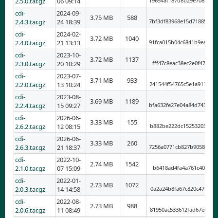
2.5.0.tar.gz
06 09:14
19654af187d8b29e708b1c7
cdi-
2024-09-
3.75 MB
588
2.4.3.tar.gz
24 18:39
7bf3df83968e15d718857a4
cdi-
2024-02-
3.72 MB
1040
2.4.0.tar.gz
21 13:13
91fca015b04c6841b9eab8b
cdi-
2023-10-
3.72 MB
1137
2.3.0.tar.gz
20 10:29
fff47c8eac38ec2e0f47715
cdi-
2023-07-
3.71 MB
933
2.2.0.tar.gz
13 10:24
241544f54765c5e1a911709
cdi-
2023-08-
3.69 MB
1189
2.2.4.tar.gz
15 09:27
bfa632fe27e04a84d743a6a
cdi-
2026-06-
3.33 MB
155
2.6.2.tar.gz
12 08:15
b882be222dc152532035268
cdi-
2026-06-
3.33 MB
260
2.6.3.tar.gz
21 18:37
7256a0771cb827b9058701d
cdi-
2022-10-
2.74 MB
1542
2.1.0.tar.gz
07 15:09
b6418ad4fa4a761c401c0bc
cdi-
2022-01-
2.73 MB
1072
2.0.3.tar.gz
14 14:58
0a2a24b8fa67c820c47f3a4
cdi-
2022-08-
2.73 MB
988
2.0.6.tar.gz
11 08:49
81950ac533612fad67edbcf