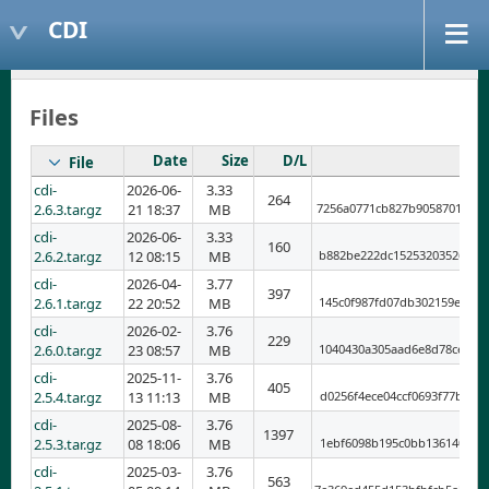
CDI
Files
Date
Size
D/L
File
cdi-
2026-06-
3.33
264
2.6.3.tar.gz
21 18:37
MB
7256a0771cb827b9058701d846
cdi-
2026-06-
3.33
160
2.6.2.tar.gz
12 08:15
MB
b882be222dc15253203526865a
cdi-
2026-04-
3.77
397
2.6.1.tar.gz
22 20:52
MB
145c0f987fd07db302159e8391
cdi-
2026-02-
3.76
229
2.6.0.tar.gz
23 08:57
MB
1040430a305aad6e8d78cecff5
cdi-
2025-11-
3.76
405
2.5.4.tar.gz
13 11:13
MB
d0256f4ece04ccf0693f77b144
cdi-
2025-08-
3.76
1397
2.5.3.tar.gz
08 18:06
MB
1ebf6098b195c0bb13614015b6
cdi-
2025-03-
3.76
563