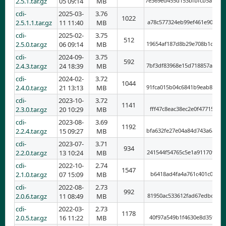
2.5.1.tar.gz
05 09:14
MB
7e369ed455d153bfbfcb5abd34
cdi-
2025-03-
3.76
1022
2.5.1.1.tar.gz
11 11:40
MB
a78c577324eb99ef461e90f717
cdi-
2025-02-
3.75
512
2.5.0.tar.gz
06 09:14
MB
19654af187d8b29e708b1c7e47
cdi-
2024-09-
3.75
592
2.4.3.tar.gz
24 18:39
MB
7bf3df83968e15d718857a4823
cdi-
2024-02-
3.72
1044
2.4.0.tar.gz
21 13:13
MB
91fca015b04c6841b9eab8b49e
cdi-
2023-10-
3.72
1141
2.3.0.tar.gz
20 10:29
MB
fff47c8eac38ec2e0f47715aad
cdi-
2023-08-
3.69
1192
2.2.4.tar.gz
15 09:27
MB
bfa632fe27e04a84d743a6a4d2
cdi-
2023-07-
3.71
934
2.2.0.tar.gz
13 10:24
MB
241544f54765c5e1a91170901f
cdi-
2022-10-
2.74
1547
2.1.0.tar.gz
07 15:09
MB
b6418ad4fa4a761c401c0bc65f
cdi-
2022-08-
2.73
992
2.0.6.tar.gz
11 08:49
MB
81950ac533612fad67edbcf452
cdi-
2022-03-
2.73
1178
2.0.5.tar.gz
16 11:22
MB
40f97a549b1f4630e8d3592cb8