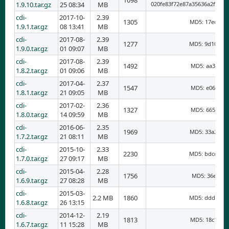
1098
1.9.10.tar.gz
25 08:34
MB
020fe83f72e87a35636a2ff727
cdi-
2017-10-
2.39
1305
MD5: 17edfb7
1.9.1.tar.gz
08 13:41
MB
cdi-
2017-08-
2.39
1277
MD5: 9d10d6d
1.9.0.tar.gz
01 09:07
MB
cdi-
2017-08-
2.39
1492
MD5: aa39f7f
1.8.2.tar.gz
01 09:06
MB
cdi-
2017-04-
2.37
1547
MD5: e06c664
1.8.1.tar.gz
21 09:05
MB
cdi-
2017-02-
2.36
1327
MD5: 6655ba1
1.8.0.tar.gz
14 09:59
MB
cdi-
2016-06-
2.35
1969
MD5: 33a293e
1.7.2.tar.gz
21 08:11
MB
cdi-
2015-10-
2.33
2230
MD5: bdcc9b7
1.7.0.tar.gz
27 09:17
MB
cdi-
2015-04-
2.28
1756
MD5: 36e8edd
1.6.9.tar.gz
27 08:28
MB
cdi-
2015-03-
2.2 MB
1860
MD5: ddd31d2
1.6.8.tar.gz
26 13:15
cdi-
2014-12-
2.19
1813
MD5: 18c18c3
1.6.7.tar.gz
11 15:28
MB